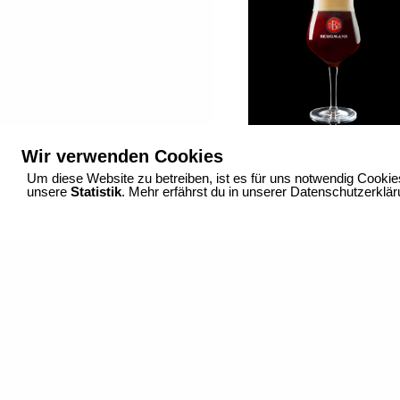
Wir verwenden Cookies
Um diese Website zu betreiben, ist es für uns notwendig Cookie
IMPRESSUM
unsere
Statistik
DATENSCHUTZ
. Mehr erfährst du in unserer Datenschutzerklä
KONTAKT
Fotostudio_ Dortmund_Konrad-Adenauer-Allee 10_44263 Dortmund_+49 (0) 231 98 3
info@falko-wuebbecke.de