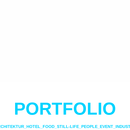
PORTFOLIO
RCHITEKTUR
_
HOTEL
_
FOOD
_
STILL-LIFE
_
PEOPLE
_
EVENT
_
INDUS