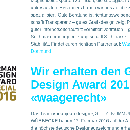
Möglichkeit Experten zu finden, die strategisc
unterstützten. Besonders haben wir uns auf die 
spezialisiert. G
ute Beratung ist richtungsweisen
schafft Transparenz – gutes Grafikdesign zeigt Pr
guter Internetseitenauftritt vermittelt vertrauen – 
Suchmaschinenoptimierung schafft
Sichtbarkeit 
Stabilität. Findet euren richtigen Partner auf:
Wac
Dortmund
Wir erhalten den
Design Award 201
«waagerecht»
Das Team «beaujean-design», SEITZ_KOMM
WÜBBECKE haben 12. Februar 2016 auf der Amb
die höchste deutsche Designauszeichnung erha