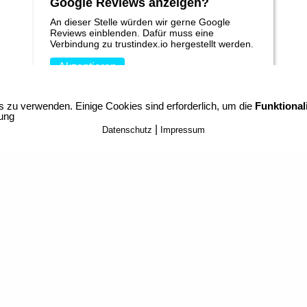
Google Reviews anzeigen?
An dieser Stelle würden wir gerne Google
Reviews einblenden. Dafür muss eine
Verbindung zu trustindex.io hergestellt werden.
Akzeptieren
Für mehr Informationen findest du die
s zu verwenden. Einige Cookies sind erforderlich, um die
Funktionali
Datenschutzerklärung von trustindex.io
hier
rung
40 240_+49 (0) 170 182 51 74
_E-Mail:
|
Datenschutz
Impressum