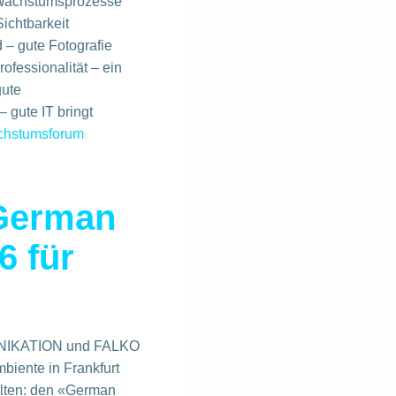
h Wachstumsprozesse
Sichtbarkeit
d – g
ute Fotografie
ofessionalität – ein
gute
– gute IT bringt
hstumsforum
 German
6 für
UNIKATION und FALKO
iente in Frankfurt
lten: den «German