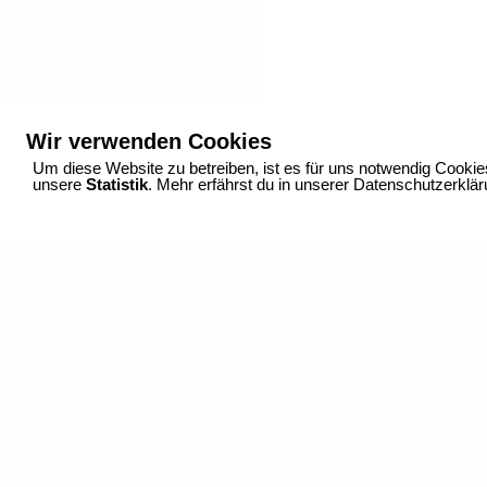
Wir verwenden Cookies
Um diese Website zu betreiben, ist es für uns notwendig Cookie
IMPRESSUM
unsere
Statistik
DATENSCHUTZ
. Mehr erfährst du in unserer Datenschutzerklä
KONTAKT
Fotostudio_ Dortmund_Konrad-Adenauer-Allee 10_44263 Dortmund_+49 (0) 231 98 3
info@falko-wuebbecke.de